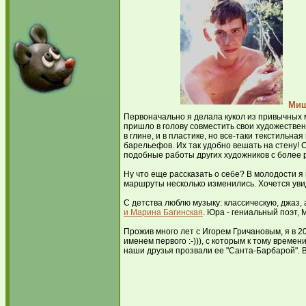
Ми
Первоначально я делала кукол из привычных м
пришло в голову совместить свои художествен
в глине, и в пластике, но все-таки текстильна
барельефов. Их так удобно вешать на стену! С
подобные работы других художников с более 
Ну что еще рассказать о себе? В молодости 
маршруты несколько изменились. Хочется уви
С детства люблю музыку: классическую, джаз
и Марина Багинская
. Юра - гениальный поэт,
Прожив много лет с Игорем Гричановым, я в 2
именем первого :-))), с которым к тому врем
наши друзья прозвали ее "Санта-Барбарой". В