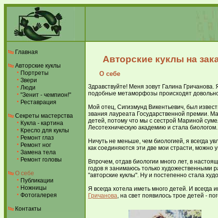
Главная
Авторские куклы на зак
Авторские куклы
Портреты
О себе
Звери
Здравствуйте! Меня зовут Галина Гричанова.
Люди
подобные метаморфозы происходят довольно ч
"Зенит - чемпион!"
Реставрация
Мой отец, Сигизмунд Викентьевич, был извест
звания лауреата Государственной премии. Мат
Секреты мастерства
детей, потому что мы с сестрой Мариной суме
Кукла - картина
Лесотехническую академию и стала биологом.
Кресло для куклы
Ремонт глаз
Ничуть не меньше, чем биологией, я всегда у
Ремонт ног
как соединяются эти две мои страсти, можно 
Замена тела
Ремонт головы
Впрочем, отдав биологии много лет, в настоя
годов я занимаюсь только художественными ра
О себе
"авторские куклы". Ну и постепенно стала худо
Публикации
Ножницы
Я всегда хотела иметь много детей. И всегда
Фотогалерея
Гричанова
, на свет появилось трое детей - по
Контакты