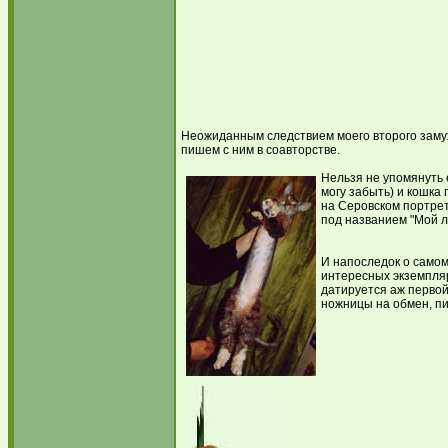
Неожиданным следствием моего второго замуж
пишем с ним в соавторстве.
Нельзя не упомянуть 
могу забыть) и кошка 
на Серовском портрет
под названием "Мой л
И напоследок о само
интересных экземпляр
датируется аж первой
ножницы на обмен, пи