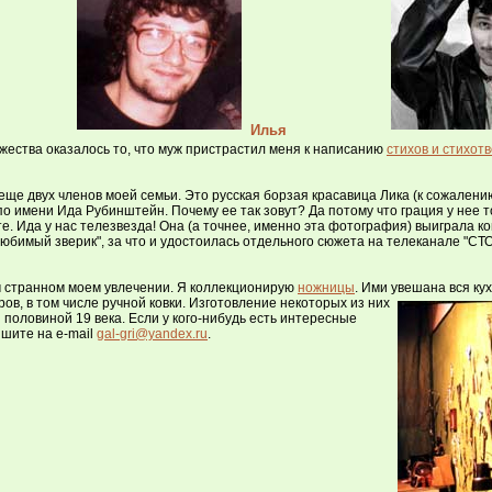
Илья
ества оказалось то, что муж пристрастил меня к написанию
стихов и стихот
еще двух членов моей семьи. Это русская борзая красавица Лика
(к сожалению
по имени Ида Рубинштейн. Почему ее так зовут? Да потому что грация у нее т
е. Ида у нас телезвезда! Она (а точнее, именно эта фотография) выиграла к
юбимый зверик", за что и удостоилась отдельного сюжета на телеканале "СТО
м странном моем увлечении. Я коллекционирую
ножницы
. Ими увешана вся ку
ов, в том числе ручной ковки. Изготовление некоторых из них
 половиной 19 века. Если у кого-нибудь есть интересные
шите на e-mail
gal-gri@yandex.ru
.