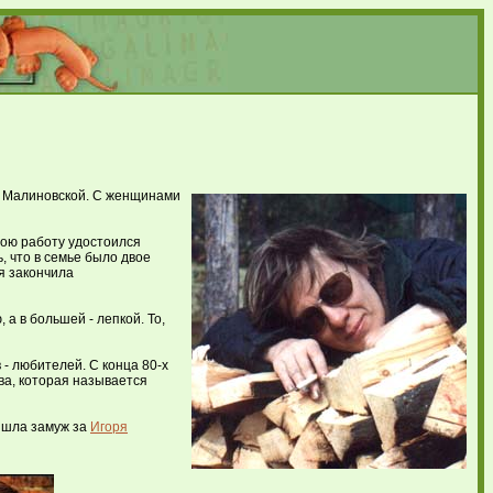
 а Малиновской. С женщинами
вою работу удостоился
, что в семье было двое
я закончила
а в большей - лепкой. То,
 - любителей. С конца 80-х
ва, которая называется
вышла замуж за
Игоря