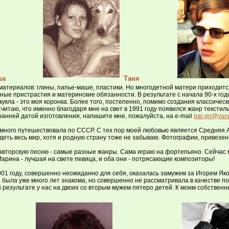
ша
Таня
атериалов: глины, папье-маше, пластики. Но многодетной матери приходится 
ные пристрастия и материнские обязанности. В результате с начала 90-х год
я кукла - это моя коронка. Более того, постепенно, помимо создания классиче
читаю, что именно благодаря мне на свет в 1991 году появился жанр текстил
ранней датой изготовления, напишите мне, пожалуйста, на e-mail
gal-gri@yan
я много путешествовала по СССР. С тех пор моей любовью является Средняя 
деть весь мир, хотя и родную страну тоже не забываю. Фотографии, привезе
, авторскую песню - самые разные жанры. Сама играю на фортепьяно. Сейч
 Марина - лучшая на свете певица, и оба они - потрясающие композиторы!
001 году, совершенно неожиданно для себя, оказалась замужем за Игорем Яко
ени была уже много лет знакома, но совершенно не рассматривала в качестве 
 результате у нас на двоих со вторым мужем пятеро детей. К моим собственн