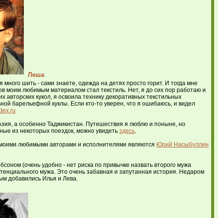
Леша
много шить - сами знаете, одежда на детях просто горит. И тогда мне
ов моим любимым материалом стал текстиль. Нет, я до сих пор работаю и
ских авторских кукол, я освоила технику декоративных текстильных
ьной барельефной куклы. Если кто-то уверен, что я ошибаюсь, и видел
dex.ru
Азия, а особенно Таджикистан. Путешествия я люблю и поныне, но
нные из некоторых поездок, можно увидеть
здесь
.
ас моими любимыми авторами и исполнителями являются
Юрий Насыбуллин
бсоном (очень удобно - нет риска по привычке назвать второго мужа
потенциального мужа. Это очень забавная и запутанная история. Недаром
ым добавились Илья и Лева.