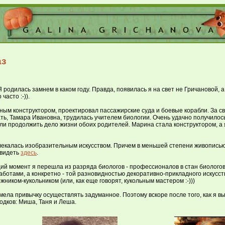
аз
Я родилась замнем в каком году. Правда, появилась я на свет не Гричановой,
асто :-)).
ным конструктором, проектировал пассажирские суда и боевые корабли. За с
ь, Тамара Ивановна, трудилась учителем биологии. Очень удачно получилось
ли продолжить дело жизни обоих родителей. Марина стала конструктором, а 
влекалась изобразительным искусством. Причем в меньшей степени живописью, 
увидеть
здесь
.
щий момент я перешла из разряда биологов - профессионалов в стан биологов
ботами, а конкретно - той разновидностью декоративно-прикладного искусст
жником-кукольником (или, как еще говорят, кукольным мастером :-)))
 имела привычку осуществлять задуманное. Поэтому вскоре после того, как я 
годков: Миша, Таня и Леша.