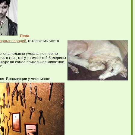
Лева
ворных пародий
, которые мы часто
, она недавно умерла, но я ее не
очь в точь, как у знаменитой балерины
онкурс на самое прикольное животное
".
хня.
В коллекции у меня много